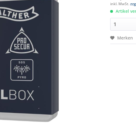
inkl. MwSt.
zzg
Artikel ve
Merken