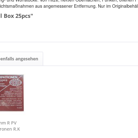
sichtsmaßnahmen aus angemessener Entfernung. Nur im Originalbehäl
l Box 25pcs"
enfalls angesehen
mm R PV
ronen R.K