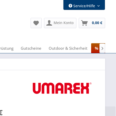
Service/Hilfe
Mein Konto
0,00 €
rüstung
Gutscheine
Outdoor & Sicherheit
% Sale %

€