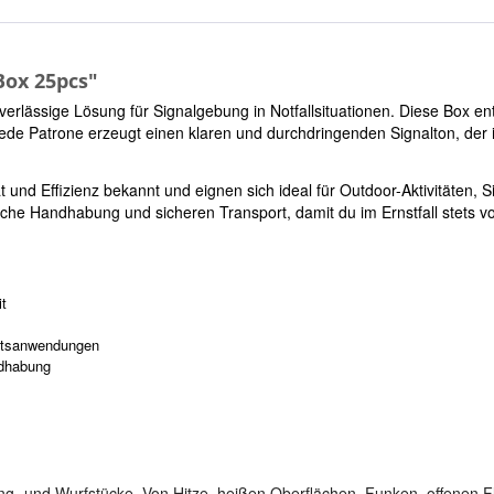
Box 25pcs"
verlässige Lösung für Signalgebung in Notfallsituationen. Diese Box en
e Patrone erzeugt einen klaren und durchdringenden Signalton, der 
ät und Effizienz bekannt und eignen sich ideal für Outdoor-Aktivitäten
ache Handhabung und sicheren Transport, damit du im Ernstfall stets vor
it
eitsanwendungen
ndhabung
reng- und Wurfstücke. Von Hitze, heißen Oberflächen, Funken, offenen