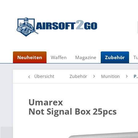
Neuheiten
Waffen
Magazine
Zubehör
T
Übersicht
Zubehör
Munition
P.
Umarex
Not Signal Box 25pcs