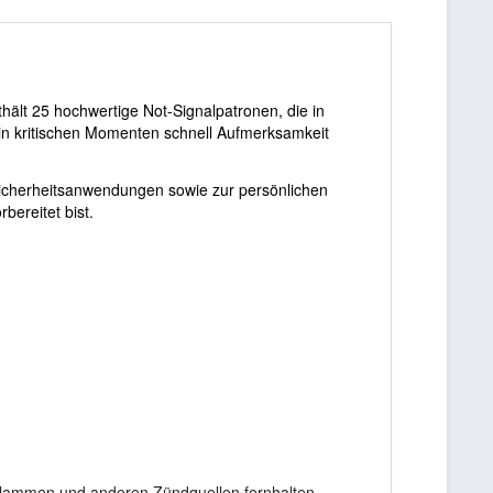
thält 25 hochwertige Not-Signalpatronen, die in
in kritischen Momenten schnell Aufmerksamkeit
, Sicherheitsanwendungen sowie zur persönlichen
bereitet bist.
 Flammen und anderen Zündquellen fernhalten.