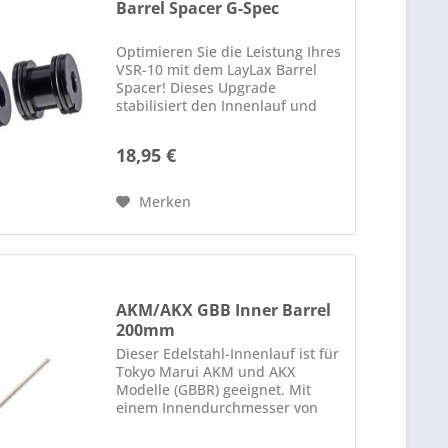
Barrel Spacer G-Spec
Optimieren Sie die Leistung Ihres
VSR-10 mit dem LayLax Barrel
Spacer! Dieses Upgrade
stabilisiert den Innenlauf und
sorgt für eine präzisere
Schussabgabe. Durch das
18,95 €
"schwebende" Design bleibt der
Lauf sicher in der Mitte fixiert,
was...
Merken
AKM/AKX GBB Inner Barrel
200mm
Dieser Edelstahl-Innenlauf ist für
Tokyo Marui AKM und AKX
Modelle (GBBR) geeignet. Mit
einem Innendurchmesser von
6,03mm und einer hohen
Präzisionstoleranz von ±0,01mm