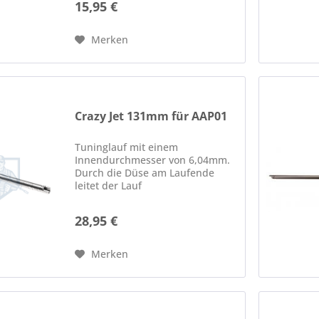
15,95 €
Merken
Crazy Jet 131mm für AAP01
Tuninglauf mit einem
Innendurchmesser von 6,04mm.
Durch die Düse am Laufende
leitet der Lauf
Luftverwirbelungen ab und sorgt
so dafür, dass die BB beim
28,95 €
Austritt nicht Irritiert wird. Somit
wird die Präzision und
Reichweite gesteigert.
Merken