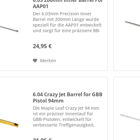
6.03 200mm Inner Barrel For
AAP01
Der 6.03mm Precision Inner
Barrel mit 200mm Länge wurde
speziell für die AAP01 entwickelt
und sorgt für eine präzisere BB-
Führung sowie eine konstante
Schussleistung. Durch den engen
24,95 €
Innendurchmesser von 6.03mm
kann die Flugbahn...
Merken
6.04 Crazy Jet Barrel for GBB
Pistol 94mm
Die Maple Leaf Crazy Jet 94 mm
ist ein präziser Innenlauf für
GBB-Pistolen, entwickelt für
verbesserte Treffgenauigkeit,
stabilere Flugbahnen und
effizientere Nutzung der