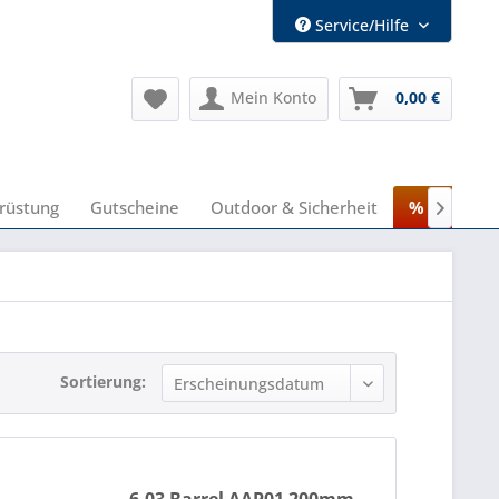
Service/Hilfe
Mein Konto
0,00 €
rüstung
Gutscheine
Outdoor & Sicherheit
% Sale %

Sortierung: