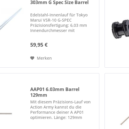
303mm G Spec Size Barrel
Edelstahl-Innenlauf für Tokyo
Marui VSR-10 G-SPEC
Präzisionsfertigung: 6,03 mm
Innendurchmesser mit
Maßhaltigkeit von ±0,01 mm
Gefertigt aus hochfestem
59,95 €
rostfreiem Stahl für
gleichbleibende Genauigkeit
Speziell für die Tokyo Marui VSR-
Merken
10...
AAP01 6.03mm Barrel
129mm
Mit diesem Präzisions-Lauf von
Action Army kannst du die
Performance deiner A AP01
optimieren. Länge: 129mm
Durchmesser: 6.03mm