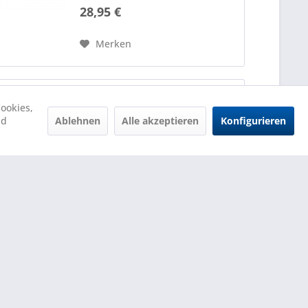
Luftverwirbelungen.
28,95 €
Merken
ookies,
Crazy Jet GBB Innenlauf
Ablehnen
Alle akzeptieren
Konfigurieren
nd
470mm
48,95 €
Merken