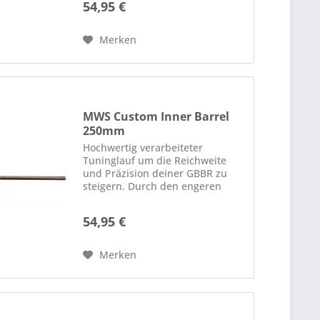
54,95 €
minimiert er die Abweichung der
Kugeln im Lauf und trägt zu
einer...
Merken
MWS Custom Inner Barrel
250mm
Hochwertig verarbeiteter
Tuninglauf um die Reichweite
und Präzision deiner GBBR zu
steigern. Durch den engeren
Durchmesser kann sich die
Energie leicht erhöhen. Der
54,95 €
Innendurchmesser beträgt
6.03mm mit einer Präzision von
±0.01mm...
Merken