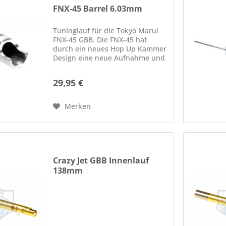
FNX-45 Barrel 6.03mm
Tuninglauf für die Tokyo Marui
FNX-45 GBB. Die FNX-45 hat
durch ein neues Hop Up Kammer
Design eine neue Aufnahme und
deswegen passen keine
"typischen" Läufe wie z.B. die
29,95 €
Läufe von Maple Leaf. Material:
Edelstahl Länge: 113,5mm...
Merken
Crazy Jet GBB Innenlauf
138mm