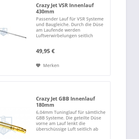
Crazy Jet VSR Innenlauf
430mm
Passender Lauf für VSR Systeme
und Baugleiche. Durch die Düse
am Laufende werden
Luftverwirbelungen seitlich
abgeleitet, um so eine
beeinträchtigung der Flugbahn
49,95 €
der BB zu verhindern.
Durchmesser: 6,04mm
Merken
Crazy Jet GBB Innenlauf
180mm
6,04mm Tuninglauf für sämtliche
GBB Systeme. Die geteilte Düse
vorne am Lauf lenkt die
überschüssige Luft seitlich ab
und vermindert so