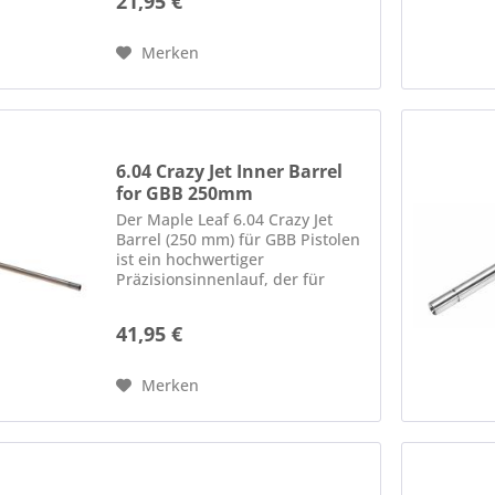
21,95 €
Gasenergie. Durch den leicht
engeren Präzisionsdurchmesser
liefert...
Merken
6.04 Crazy Jet Inner Barrel
for GBB 250mm
Der Maple Leaf 6.04 Crazy Jet
Barrel (250 mm) für GBB Pistolen
ist ein hochwertiger
Präzisionsinnenlauf, der für
maximale Schussgenauigkeit
entwickelt wurde. Mit einer
41,95 €
präzisen 6,04 mm Innenbohrung
und dem innovativen Crazy Jet -
Design...
Merken