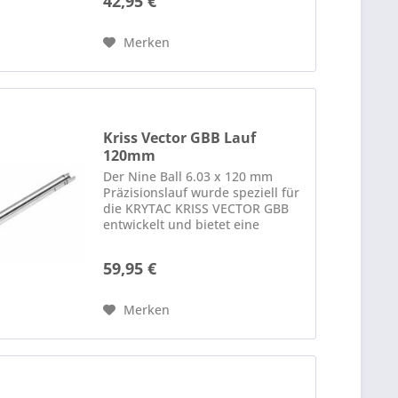
42,95 €
hochwertiger Metalllegierung
bietet er eine exakte 6,04 mm...
Merken
Kriss Vector GBB Lauf
120mm
Der Nine Ball 6.03 x 120 mm
Präzisionslauf wurde speziell für
die KRYTAC KRISS VECTOR GBB
entwickelt und bietet eine
erhebliche Leistungssteigerung
in puncto Präzision und
59,95 €
Reichweite . Gefertigt aus
hochwertigem Edelstahl, sorgt
dieser...
Merken