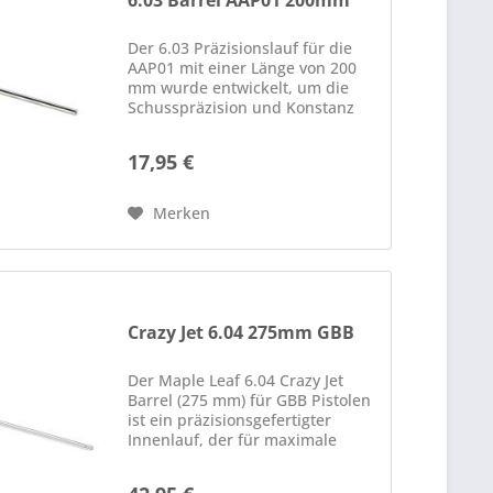
6.03 Barrel AAP01 200mm
Der 6.03 Präzisionslauf für die
AAP01 mit einer Länge von 200
mm wurde entwickelt, um die
Schusspräzision und Konstanz
deiner Airsoftpistole zu
verbessern. Durch den engen
17,95 €
Innendurchmesser von 6,03 mm
wird eine gleichmäßigere
Führung der...
Merken
Crazy Jet 6.04 275mm GBB
Der Maple Leaf 6.04 Crazy Jet
Barrel (275 mm) für GBB Pistolen
ist ein präzisionsgefertigter
Innenlauf, der für maximale
Schussgenauigkeit entwickelt
wurde. Gefertigt aus