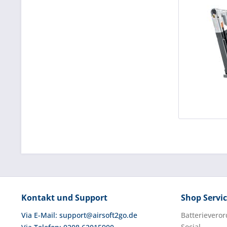
Kontakt und Support
Shop Servi
Via E-Mail: support@airsoft2go.de
Batterievero
Social