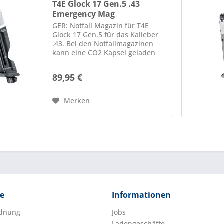
T4E Glock 17 Gen.5 .43
Emergency Mag
GER: Notfall Magazin für T4E
Glock 17 Gen.5 für das Kalieber
.43. Bei den Notfallmagazinen
kann eine CO2 Kapsel geladen
werden ohne sie anzustechen
und daher Länger gelagert
89,95 €
werden. Bei einer Notfallsituation
wird durch einen Schlag auf...
Merken
ce
Informationen
rdnung
Jobs
Ladengeschäfte