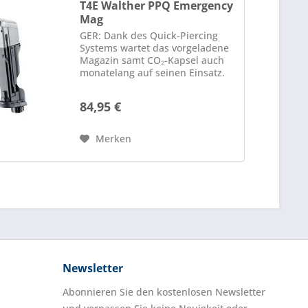
T4E Walther PPQ Emergency
Mag
GER: Dank des Quick-Piercing
Systems wartet das vorgeladene
Magazin samt CO₂-Kapsel auch
monatelang auf seinen Einsatz.
Denn erst im Notfall wird die
Kapsel durch einen leichten
84,95 €
Schlag auf den Magazinboden
angestochen und ist dann
sofort...
Merken
Newsletter
Abonnieren Sie den kostenlosen Newsletter