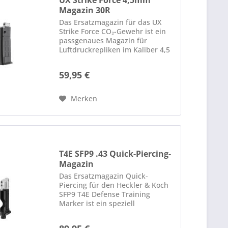
UX Strike Force 4,5mm
Magazin 30R
Das Ersatzmagazin für das UX
Strike Force CO₂-Gewehr ist ein
passgenaues Magazin für
Luftdruckrepliken im Kaliber 4,5
mm (.177) Stahl BB. Es wurde
speziell für das UX Strike Force
59,95 €
CO₂-Gewehr entwickelt und sorgt
für eine zuverlässige...
Merken
T4E SFP9 .43 Quick-Piercing-
Magazin
Das Ersatzmagazin Quick-
Piercing für den Heckler & Koch
SFP9 T4E Defense Training
Marker ist ein speziell
entwickeltes Magazin für
Trainings- und