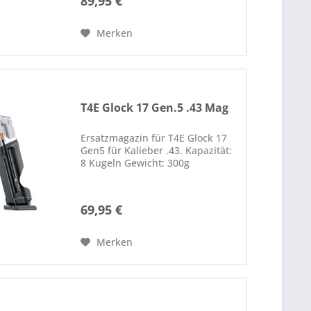
89,95 €
Markierungsmarker im Kaliber
.43. Es verfügt über das
integrierte Quick-Piercing-
Merken
System,...
T4E Glock 17 Gen.5 .43 Mag
Ersatzmagazin für T4E Glock 17
Gen5 für Kalieber .43. Kapazität:
8 Kugeln Gewicht: 300g
69,95 €
Merken