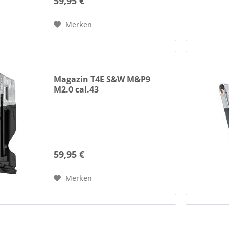
59,95 €
.43. Es wurde speziell für den
Einsatz mit dem SFP9 T4E System
entwickelt und...
Merken
Magazin T4E S&W M&P9
M2.0 cal.43
59,95 €
Merken