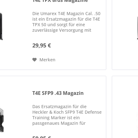
T4E TPX 8rds Magazine
Die Umarex T4E Magazin Cal. .50
ist ein Ersatzmagazin für die T4E
TPX 50 und sorgt für eine
zuverlässige Versorgung mit
Munition während Training,
Plinking oder Paintball-Einsätzen.
29,95 €
Gefertigt aus robusten
Materialien, bietet das Magazin...
Merken
T4E SFP9 .43 Magazin
Das Ersatzmagazin für die
Heckler & Koch SFP9 T4E Defense
Training Marker ist ein
passgenaues Magazin für
Trainings- und
Markierungsmarker im Kaliber