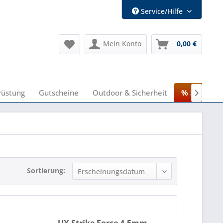
Service/Hilfe
Mein Konto
0,00 €
rüstung
Gutscheine
Outdoor & Sicherheit
% Sale %

Sortierung: