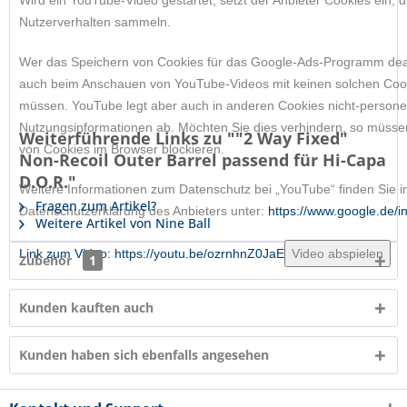
Wird ein YouTube-Video gestartet, setzt der Anbieter Cookies ein, 
Nutzerverhalten sammeln.
Wer das Speichern von Cookies für das Google-Ads-Programm deakt
auch beim Anschauen von YouTube-Videos mit keinen solchen Coo
müssen. YouTube legt aber auch in anderen Cookies nicht-perso
Nutzungsinformationen ab. Möchten Sie dies verhindern, so müsse
Weiterführende Links zu ""2 Way Fixed"
von Cookies im Browser blockieren.
Non-Recoil Outer Barrel passend für Hi-Capa
D.O.R."
Weitere Informationen zum Datenschutz bei „YouTube“ finden Sie i
Fragen zum Artikel?
Datenschutzerklärung des Anbieters unter:
https://www.google.de/int
Weitere Artikel von Nine Ball
Link zum Video: https://youtu.be/ozrnhnZ0JaE
Video abspielen
Zubehör
1
Kunden kauften auch
Kunden haben sich ebenfalls angesehen